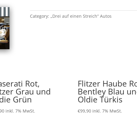
Violett
und
Category:
„Drei auf einen Streich“ Autos
Käfer
Schwarz
quantity
serati Rot,
Flitzer Haube Ro
itzer Grau und
Bentley Blau u
die Grün
Oldie Türkis
90
inkl. 7% MwSt.
€
99,90
inkl. 7% MwSt.