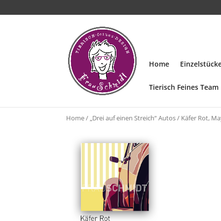
Home
Einzelstüc
Tierisch Feines Team
Home
/
„Drei auf einen Streich“ Autos
/ Käfer Rot, M