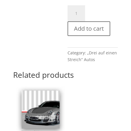
Caddy
Türkis,
Jaguar
Add to cart
Grün
Frontal
und
Ferrari
Category:
„Drei auf einen
Rot
Streich“ Autos
Orange
quantity
Related products