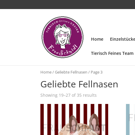
Home
Einzelstüc
Tierisch Feines Team
Home
/
Geliebte Fellnasen
/ Page 3
Geliebte Fellnasen
Showing 19–27 of 35 results